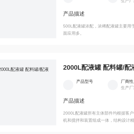
生产厂
产品描述
500L配液罐浓配，浓稀配液罐主要
面应用多。
2000L配液罐 配料罐/配
产品型号
厂商性
生产厂
产品描述
2000L配液罐所有主体部件均根据客户
机和搅拌和装置组成一体，结构设计
固耐用，换热速度快，耗能低。