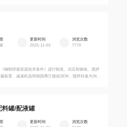
的不断增长，未来的配液罐将更加智能化和高效化，为人类
质
更新时间
浏览次数
家
2025-11-03
7770
按《钢制焊接容器技术条件》进行制造、试压和验收。搅拌
漏装置，减速机选用德国弗兰德或SEW，搅拌转速为36～
配料罐/配液罐
质
更新时间
浏览次数