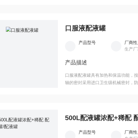
有效性。随着技术的不断进步和需求
的健康事业做出更大的贡献。
口服液配液罐
产品型号
厂商性
生产厂
产品描述
口服液配液罐具有加热和保温功能，
轴的密封采用进口卫生级机械密封，防
53转/分。也可采用变频调速器控制。
500L配液罐浓配+稀配 
产品型号
厂商性