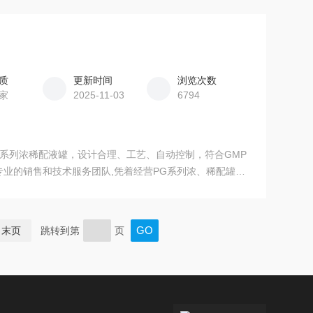
质
更新时间
浏览次数
家
2025-11-03
6794
G系列浓稀配液罐，设计合理、工艺、自动控制，符合GMP
专业的销售和技术服务团队,凭着经营PG系列浓、稀配罐系
末页
跳转到第
页