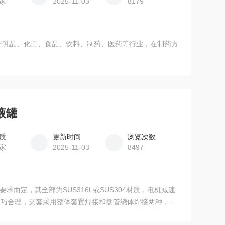
家
2025-11-03
8179
用于乳品、化工、食品、饮料、制药、医药等行业，在制药方
液罐
质
更新时间
浏览次数
家
2025-11-03
8497
要求而定，其全部为SUS316L或SUS304材质，电机减速
精巧合理，夹套采用整体套置焊接和盘管绕体焊接两种，牢